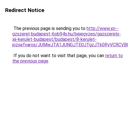
Redirect Notice
The previous page is sending you to
http://www.xn--
gzszerel-budapest-6ob94s.hu/bejegyzes/gazszerelo-
xii-kerulet-budapest/budapest/8-kerulet-
jozsefvaros/JUMwJTA1JUNGJTE0JTgzJTk0RyVCRC
If you do not want to visit that page, you can
return to
the previous page
.