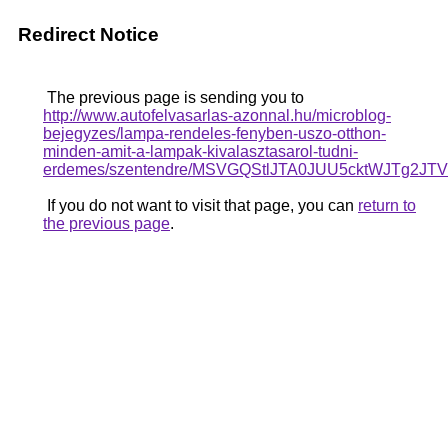
Redirect Notice
The previous page is sending you to
http://www.autofelvasarlas-azonnal.hu/microblog-
bejegyzes/lampa-rendeles-fenyben-uszo-otthon-
minden-amit-a-lampak-kivalasztasarol-tudni-
erdemes/szentendre/MSVGQStlJTA0JUU5cktWJT
If you do not want to visit that page, you can
return to
the previous page
.