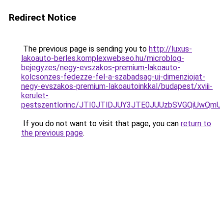
Redirect Notice
The previous page is sending you to
http://luxus-
lakoauto-berles.komplexwebseo.hu/microblog-
bejegyzes/negy-evszakos-premium-lakoauto-
kolcsonzes-fedezze-fel-a-szabadsag-uj-dimenziojat-
negy-evszakos-premium-lakoautoinkkal/budapest/xviii-
kerulet-
pestszentlorinc/JTI0JTlDJUY3JTE0JUUzbSVGQiUw
If you do not want to visit that page, you can
return to
the previous page
.