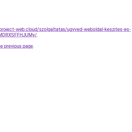
g.project-web.cloud/szolgaltatas/ugyved-weboldal-keszites-es-
UlMDRXSFFHJUMy/
.
he previous page
.